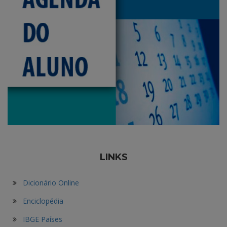
LINKS
Dicionário Online
Enciclopédia
IBGE Países