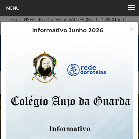
Error: INSERT INTO acessos VALUES (NULL, '1786015654',
'principal')
×
Informativo Junho 2026
Duplicate entry '96293170' for key 'PRIMARY'
(17) 3342-3939
secretaria@colegioanjodaguarda.com.br
Fale Conosco
Portal do aluno
Agenda do aluno
MEN
COLÉGIO
ANJO DA GUARDA